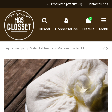
Productes preferits (
0
)
Contacteu-nos
0
Buscar
Connectar-se
Cistella
Menu
Pàgina principal
Mató i llet fresca
Mató en tovalló (1 kg)