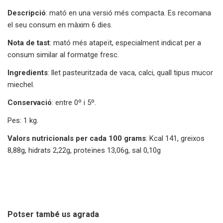
Descripció
: mató en una versió més compacta. Es recomana
el seu consum en màxim 6 dies.
Nota de tast
: mató més atapeït, especialment indicat per a
consum similar al formatge fresc.
Ingredients
: llet pasteuritzada de vaca, calci, quall tipus mucor
miechel.
Conservació
: entre 0º i 5º.
Pes: 1 kg.
Valors nutricionals per cada 100 grams
: Kcal 141, greixos
8,88g, hidrats 2,22g, proteïnes 13,06g, sal 0,10g
Potser també us agrada